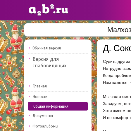
Малхоз
Сайты
педагогов
Д. Сок
Обычная версия
Версия для
Судить других 
Добавлено — 10947
Добавлен
слабовидящих
Нетрудно всем
Когда проблем
Нам кажется, ч
Главная
Новости
Мы часто смот
Завидуем, пот
Общая информация
Хотя живем не
Документы
И не комфортн
Фотоальбомы